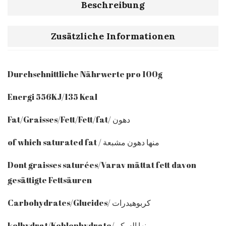
Beschreibung
Zusätzliche Informationen
Durchschnittliche Nährwerte pro 100g
Energi 556KJ/135 Kcal
Fat/Graisses/Fett/Fett/fat/ دهون
of which saturated fat / منها دهون مشبعة
Dont graisses saturées/Varav mättat fett davon
gesättigte Fettsäuren
Carbohydrates/Glucides/ كربوهيدرات
kolhydrat/Kohlenhydrate/ منها السكر