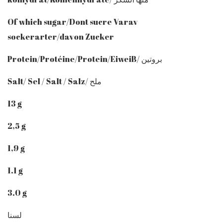
Of which sugar/Dont sucre Varav
sockerarter/davon Zucker
Protein/Protéine/Protein/EiweiB/ بروتين
Salt/ Sel / Salt / Salz/ ملح
13 g
2,5 g
1,9 g
1.1 g
3.0 g
لسنا