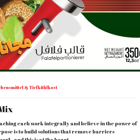
ebensmittel & Tiefkühlkost
-Mix
ching each work integrally and believe in the power of
ose is to build solutions that remove barriers
ork, and this is at the heart.