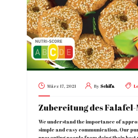
März 17, 2021
By
Schifa
L
Zubereitung des Falafel
We understand the importance of approa
simple and easy communication. Our purp
preventing people from doing their best w